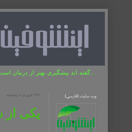
...گفته اند پیشگیری بهتر از درمان است 
وب سایت (فارسی)
۱۳۹۴ فروردین ۶, پنجشنبه
یکی از 