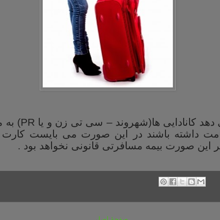
 دهد کانادایی ها(شهروند – سی تی زن و یا
PR
امت داشته باشند در این صورت می بایست کارت 
ر این صورت بیمه مسافرتی قانونی نخواهد بود .
صفحهٔ اصلی