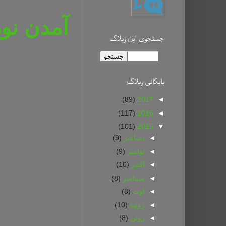
آمدن نور
جستجوی این وبلاگ
بايگانی وبلاگ
(89)
2017
◄
(117)
2016
◄
(101)
2015
▼
◄
دسامبر
(9)
◄
نوامبر
(9)
◄
اکتبر
(10)
◄
سپتامبر
(8)
◄
اوت
(8)
◄
ژوئیهٔ
(10)
◄
ژوئن
(8)