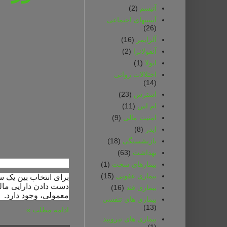
آتیسم
(2)
آسیبهای اجتماعی
(26)
آلزایمر
(16)
آنفولانزا
(2)
ابولا
(1)
اختلالات روانی
(14)
استرس
(23)
ام اس
(11)
امنیت مالی
(9)
ایدز
(8)
بازنشستگی
(18)
بهداشت
(63)
بیمارهای سخت
(1)
بیماری عفونی
(15)
برای انتخاب بین یک س
دست دادن دارایی مال
بیماری قند
(16)
معمولی، وجود دارد.
بیماری های تنفسی
(13)
ادامه مطلب »
بیماری های تیرویید
(1)