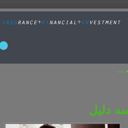
....
سه دلیل