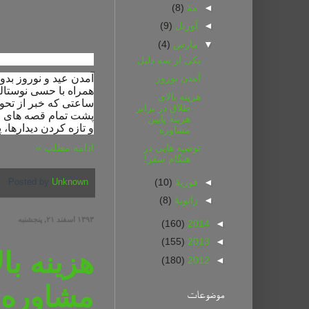
◄
مهٔ
(8)
◄
آوریل
(9)
▼
مارس
(4)
یکی از سه دلیل
آمدن عید و نوروز بدو
آمدن نوروز
همراه با حسی نوستا
هزینه بالای
ساعتی که خبر از تحوی
طلاق در برابر
پشت تمام قصه های فلس
هزینه پایین
و تازه کردن دیدارها، 
مشاوره
ادامه مطلب »
توصیه هایی در
هنگام سفر!
◄
فوریهٔ
(10)
Posted by
Unknown
◄
ژانویهٔ
(8)
۱۳۹۳ اسفند ۲۱, پنجشنبه
(160)
2014
◄
(155)
2013
◄
هزینه با
(180)
2012
◄
مشاوره
موضوعات