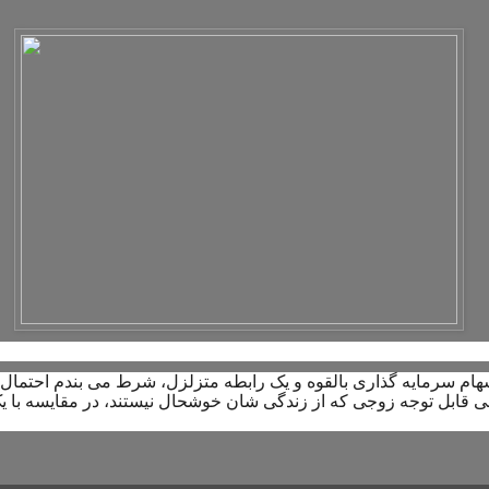
هام سرمایه گذاری بالقوه و یک رابطه متزلزل، شرط می بندم احتمال 
ی قابل توجه زوجی که از زندگی شان خوشحال نیستند، در مقایسه با 