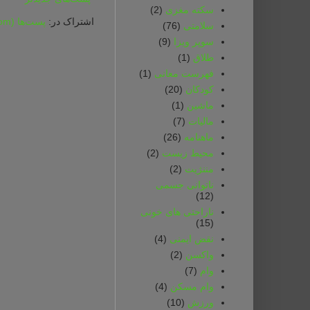
سکته مغزی
(2)
اشتراک در:
پست‌ها (Atom)
سلامتی
(76)
سوپر ویزا
(9)
طلاق
(1)
فهرست معانی
(1)
کودکان
(20)
ماشین
(1)
مالیات
(7)
ماهنامه
(26)
محیط زیست
(2)
مننژیت
(2)
ناتوانی جسمی‌
(12)
ناراحتی های خونی
(15)
نقض ایمنی
(4)
واکسن
(2)
وام
(7)
وام مسکن
(4)
ورزش
(10)