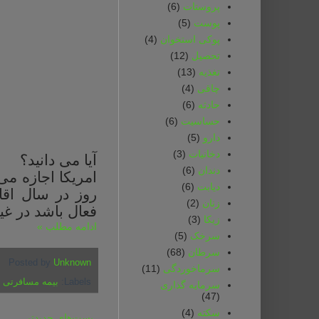
پروستات
(6)
پوست
(5)
پوکی استخوان
(4)
تحصیل
(12)
تغذیه
(13)
چاقی
(4)
حادثه
(6)
حساسیت
(6)
دارو
(5)
دخانیات
(3)
آیا می دانید؟
دندان
(6)
امریکا اجازه می
دیابت
(6)
روز در سال اق
زنان
(2)
فعال باشد در غی
زیکا
(3)
ادامه مطلب »
سرخک
(5)
سرطان
(68)
Posted by
Unknown
سرماخوردگی
(11)
Labels:
بیمه‌ مسافرتی‌
سرمایه گذاری
(47)
سکته
(4)
پست‌های جدیدتر