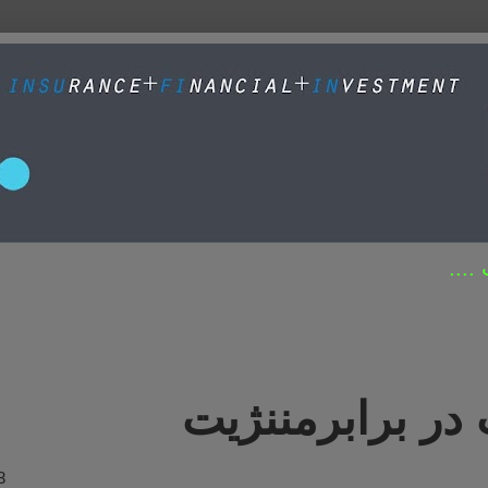
....
در برابرمننژیت
03