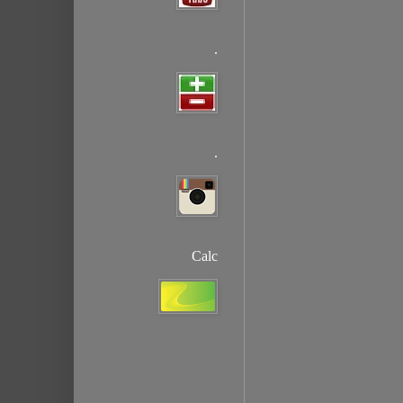
.
.
Calc