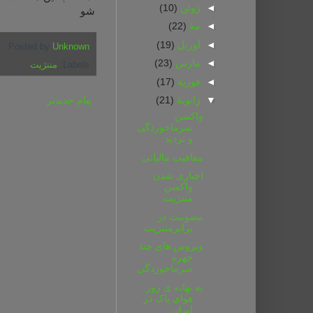
◄
ژوئن
(10)
شو
◄
مهٔ
(22)
◄
آوریل
(19)
Posted by
Unknown
◄
مارس
(23)
Labels:
مننژیت
◄
فوریهٔ
(17)
▼
ژانویهٔ
(21)
پیام جدیدتر
واکسن
سرماخوردگی
و تردید
معافیت مالیاتی
اجباری شدن
واکسن
مننژیت
مصونیت در
برابرمننژیت
ویروس های چند
چهره
سرماخوردگی
به بهانه ی روز
هوای پاک در
ایران