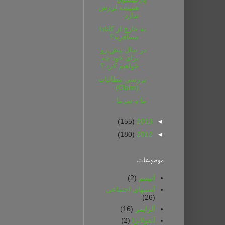
همیشه لرزش
ندارد
به خارج از کانادا
مسافرید؟
در سال پیش رو
برای خود چه
خواهیم کرد ؟
بررسی مطالبات
(Claim)
ما و سرما
(155)
2013
◄
(180)
2012
◄
موضوعات
آتیسم
(2)
آسیبهای اجتماعی
(26)
آلزایمر
(16)
آنفولانزا
(2)