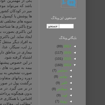
یکی از مهمترین عوامل
باشد که می‌تواند مو
میر در کودکان کشورها
ها پوشش یا کپسول های
جستجوی این وبلاگ
سویه های مختلفی تقسی
نوع باکتری ها شناخته
ایجاد نماید. این باک
بايگانی وبلاگ
به افراد دیگر منتقل 
(89)
2017
◄
رژ لب، سیگار، غذا، 
بیماری در مناطق دار
(117)
2016
◄
اشتباه گرفته شود.
(101)
2015
◄
در این خصوص پیشنهاد 
(160)
2014
▼
◄
دسامبر
(7)
صورت تشخیص به بیما
◄
نوامبر
(8)
◄
اکتبر
(9)
برگشت پول در صورت 
◄
سپتامبر
(8)
بدون هیچگونه پرداختی
◄
اوت
(9)
اقتباس: با همکاری خا
◄
ژوئیهٔ
(7)
*
مطالب این مقالات ص