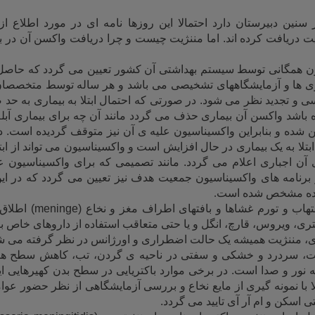
 سنین دبیرستان دارد احتمالا این روزها نامه ای در مورد اطلاع از
ت دریافت کرده اند. اما مننژیت چیست و چرا دریافت واکسن آن در ب
ون همگانی توسط سیستم بهداشتی آن کشور تعیین می گردد که حاص
اری ها و آزمایشگاههای تشخیصی می باشد و هر ساله توسط متخصصا
سی و تجدید نظر می شود. در صورتی که احتمال ابتلا به بیماری به حد 
باشد واکسن آن بیماری حذف می گردد مانند آن چه برای بیماری آبله
 شده و بنابراین واکسیناسیون علیه ی آن نیز متوقف گردیده است. د
بتلا به یک بیماری در حال افزایش است و واکسیناسیون می تواند از ابتل
آن اجباری اعلام می گردد. مانند تصمیمی که برای واکسیناسیون ع
رنامه های واکسیناسیون جمعیت هدف نیز تعیین می گردد که در این
ازده مشخص شده است
.
لتهاب و تورم غشاها و بافتهای اطراف مغز و نخاع
(meninge)
اطلاق
تری، ویروس، قارچ، انگل و یا حتی متعاقب استفاده از داروهای خاص 
مننژیت همیشه یک حالت اضطراری و اورژانس در نظر گرفته می ش
یت، سردرد و خشکی و سفتی در ناحیه ی گردن، تب، کاهش سطح هو
نور و صدا است. در برخی موارد باکتریایی در سطح بدن کهیرهایی 
با نمونه گیری از مایع نخاع و بررسی آزمایشگاهی از نظر حضور عوا
 اسکن و ام آر آی تایید می گردد
.