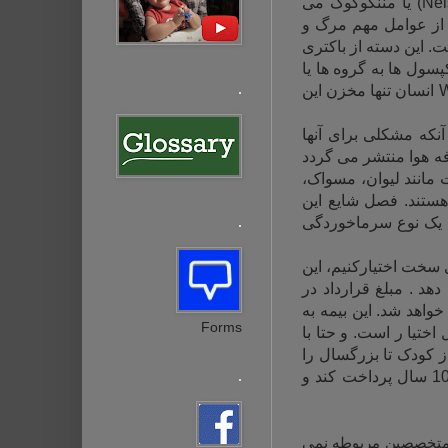
(Neis
یا مننگوکوک می
 از عوامل مهم مرگ و
. این دسته از باکتری
سول ها به گروه ها یا
.
W
انسان تنها مخزن این
سالم وجود دارد بدون آنکه مشکلی برای آنها
رفه هوا منتشر می گردد
 مانند لیوان، مسواک،
هستند. فصل شایع این
.
ا یک نوع سرماخوردگی
 سخت اختیارکنیم، این
 از مالیات را پوشش دهد . مبلغ قرارداد در
اهد شد. این بیمه به
Forms
 ساله – 20 ساله و تمام عمر قابل اختیا ر است. و حتا با
 کودک تا بزرگسال را
.
در بر می گیرد. در مدلی از این بیمه نامه فرد تنها کافیست در یک دوره کوتاه مدت نظیر 10 سال پرداخت کند و
ا متخصصین مربوطه نمی