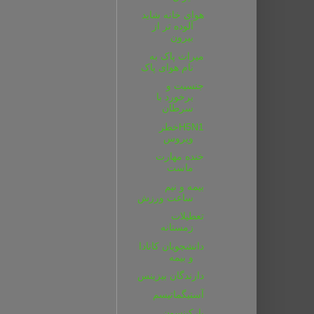
هوای خانه شاید
آلوده تر از
بیرون
میراث پاک به
نام هوای پاک
جنسیت و
برخورد با
سرطان
H5N1خطر
ویروس
خنده مهارت
ماست
بیمه و نیم
ساعت ورزش
تعطیلات
زمستانه
دانشجویان کانادا
و بیمه
دارندگان بیزینس
آستیگماتیسم
پارکینسون