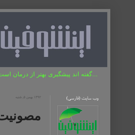
...گفته اند پیشگیری بهتر از درمان است 
وب سایت (فارسی)
۱۳۹۲ بهمن ۵, شنبه
مصونیت 