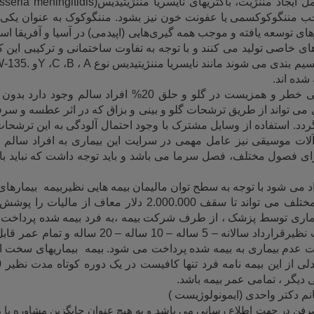
 ایجاد مننژیت، باکتریهای نایسریا مننژیتیدیس
seria meningitidis)
جب مننگوکوکسمی یا عفونت خون نیز بشود. مننگوکوک به عنوان یکی
ی توسعه یافته و موجب همه گیری‌هایی (اپیدمی) در آسیا و آفریقا است
 خاصی تولید می کنند و با توجه به تفاوت ساختمانی و ترکیبی این کپ
م بندی می شوند مانند نایسریا مننژیتیدیس نوع
A
،
B
،
C
،
Y
و
-135.
 شده اند
.
این باکتری بصورت بی خطر و همزیست در گلو و حلق 20% افراد 
تری می تواند از طریق ترشحات گلو و بینی و بزاق که در اثر عطسه و س
گردد. استفاده از وسایل مشترک با وجود احتمال آلودگی به این ترشحات
آلات موسیقی نیز عامل مهمی در سرایت این بیماری به افراد سالم 
ای فصول مختلف، فصل سرما می باشد و باید توجه داشت که نباید ب
می شود با توجه به سطح توان مالیمان بیمه هایی نظیربیمه بیمارهای
بیمه به صورت های مختلف می تواند تا سقف 2.000.000 دلار معاف
ری توسط پزشک ، از طرف شرکت بیمه ،به فرد بیمه شده پرداخت خو
دوره زمانهای متفاوت نظیرقرارداد سالانه – 5 ساله – 10
عدم بیماری به بیمه شده پرداخت می شود. بیمه بیماریهای سخت از
 دیگر ، تمامی عمر بیمه باشد.
نم دکتر واحدی (ایمونولوژیست )
رفن در جهت اطلاع رسانی می باشد و به هیچ عنوان جایگزین مشاوره ب