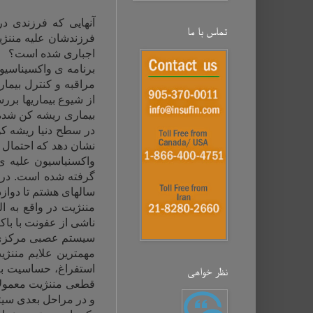
آنهایی که فرزندی در
تماس با ما
فرزندشان علیه مننژی
اجباری شده است؟
برنامه ی واکسیناسی
مراقبه و کنترل بیم
از شیوع بیماریها برر
بیماری ریشه کن شده 
در سطح دنیا ریشه کن
نشان دهد که احتمال ا
واکسنیاسیون علیه ی 
گرفته شده است. در ب
سالهای هشتم تا دو
مننژیت در واقع به ا
ناشی از عفونت با باک
سیستم عصبی مرکزی، 
مهمترین علایم مننژ
استفراغ، حساسیت به 
نظر خواهی‌
قطعی مننژیت معمولا 
و در مراحل بعدی سیتی