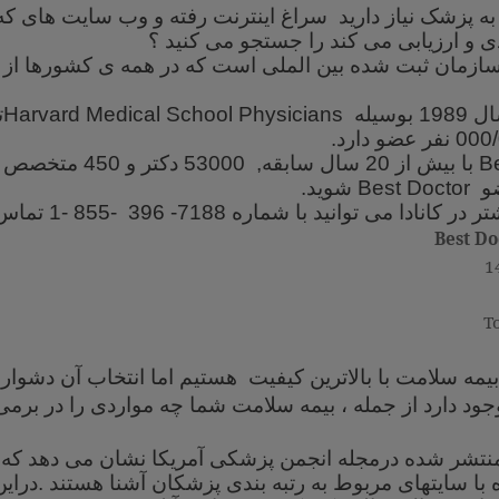
 به پزشک نیاز دارید سراغ اینترنت رفته و وب سایت های 
ی و ارزیابی می کند را جستجو می کنید ؟
ازمان ثبت شده بین الملی است که در همه ی کشورها از جم
1 بوسیله
Harvard Medical School Physicians
ت
B
با بیش از 20 سال سابقه
,
53000 دکتر و 0
ضو
Best Doctor
شوید.
ر کانادا می توانید با شماره 7188-
396
-855 -1 تماس بگیرید
Best Do
1
T
یمه سلامت با بالاترین کیفیت هستیم اما انتخاب آن دشوار
جود دارد از جمله ، بیمه سلامت شما چه مواردی را در برمی
منتشر شده درمجله انجمن پزشکی آمریکا نشان می دهد که 
 با سایتهای مربوط به رتبه بندی پزشکان آشنا هستند .
در
ای