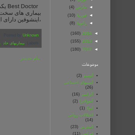
Best Doctor
یکی
◄
مارس
(4)
بیماری های سخت و
◄
فوریهٔ
(10)
،اینشوفین دارای ا
◄
ژانویهٔ
(8)
(160)
2014
◄
Posted by
Unknown
(155)
2013
◄
Labels:
بیماریهای حاد
,
ب
(180)
2012
◄
پیام جدیدتر
موضوعات
آتیسم
(2)
آسیبهای اجتماعی
(26)
آلزایمر
(16)
آنفولانزا
(2)
ابولا
(1)
اختلالات روانی
(14)
استرس
(23)
ام اس
(11)