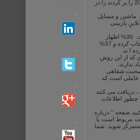
در 2012 را پر کردند را در
.
دی ماشین و مسایل
ورت آنلاینِ بازبینی
در بین افرادی که سایت ارزیابی یک پزشک را در سال گذشته بررسی کرده اند، 35% اظهار
داشتند که آنها یک پزشک را بر اساس رتبه بندی خوبی که در سایتها داشته انتخاب کرده و 37%
.
ه ا ند
.
دی که از این روش
.
و صحبت شفاهی
 سلامتی عاملی است که
.
 ، دریافت می کنند
ا چطور اطلاعات
نید صفحه " درباره
ولت مربوط است یا
.
متمرکز شوید. شما