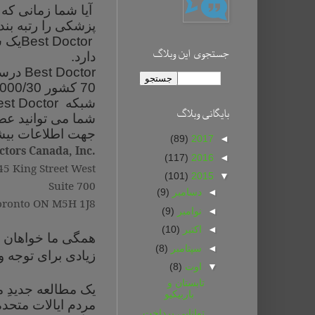
آیا شما زمانی که
پزشکی را رتبه بند
Best Doctor
یک س
جستجوی این وبلاگ
دارد.
Best Doctor
درسال 989
70 کشور 000/000/30 نفر عضو دارد.
شبکه
est Doctor
بايگانی وبلاگ
شما می توانید ع
جهت اطلاعات بیشتر د
(89)
2017
◄
ctors Canada, Inc.
(117)
2016
◄
45 King Street West
(101)
2015
▼
Suite 700
◄
دسامبر
(9)
oronto ON M5H 1J8
◄
نوامبر
(9)
◄
اکتبر
(10)
همگی ما خواهان ب
◄
سپتامبر
(8)
زیادی برای توجه و
▼
اوت
(8)
تابستان و
یک مطالعه جدیدِ 
باربیکیو
مردم ایالات متحده
توانایی پرداخت