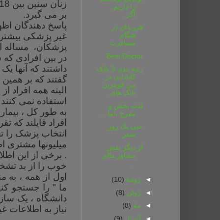
زنان سنین بین 18 تا 60 سال و بالاتر که یک پرسشنامه آنلاین
را داریم،
بر می گیرد
.
اگر...
پاسخ دهندگان اظها
فرزندان در
هنگام
مسافرت
پزشکان، مس
ا
له 
Best Doctor
رتبه بندی 3 بانک
کانادایی در
گفتند که بر همین 
بین قویترین
البته همه افراد از
بانک های...
استفاده نمی کنند ، گزارش شده که 43 % به
لذت بخش و
به طور کل ، بیما
مفرح ،اما ....
حتی یک روز
انتخاب پزشک را ت
سفر
میلیونها مشتری اط
از دیگر نقش
. برخی از این اطل
مشاور مالی
...
خوب را از بد تشخ
اول از همه ، به م
◄
ژوئیهٔ
(10)
ما " را جستجو کن
◄
ژوئن
(8)
دانشگاه ، یک ساز
◄
مهٔ
(8)
نیاز به اطلاعات غ
◄
آوریل
(9)