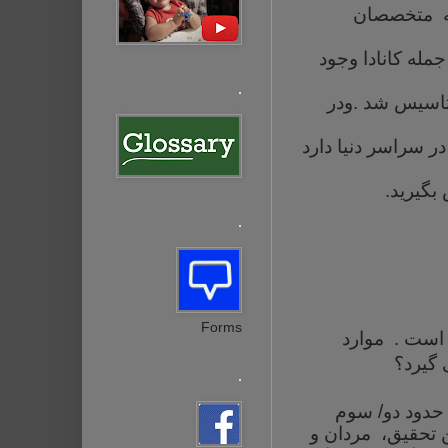
که متخصصان
له کانادا وجود
.
اسیس شد .ودر
45 متخصص در سراسر دنیا دارد
.
.
Forms
 است . موارد
 گیرد؟
.
حدود دو/ سوم
ن تحقیق، مردان و