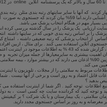
online
ر کردند که آنها با سایر سایتهای رتبه بندی مثلن رتبه بن
غیر پزشکی بیشتر آشنایی دارند.اما 59% بیان کردند که جستجوی به ص
ایی بسیار مهم در هنگام انتخاب پزشک می باشد
.
اساس از انتخاب پزشکی که رتبه ضعیفی داشته ، امتناع کرد
 جستجوی آنلاین استفاده نمی کنند . برای مثال ، ازبین افرا
 اطلاعات موجود در اینترنت اعتماد ندارند
ران اهمیت بیشتری به سایرمعیارها از جمله میزان تجربه 
افراد قایلند که تقریبن 90% اذعان می دارند که در بیشتر موارد ، بیمه
عیبن می کند
.
لاعات مربوط به سلامتی را از مجلات ، تلویزیون یا اینترنت
اعات قابل اعتماد و به روز است و برخی از آنها نیست . شم
یص بدهید ؟
نبع اطلاعات توجه کنید . اگر شما از اینترنت استفاده می ک
ید و توجه کنید که گرداننده سایت چه کسی است ، به د
مان سلامتی ، یک بیمارستان و یا یک شرکت ؟ بر کیفیتش 
یر مغرضانه و به روز بر اساس جستجوی مجدد دارید.