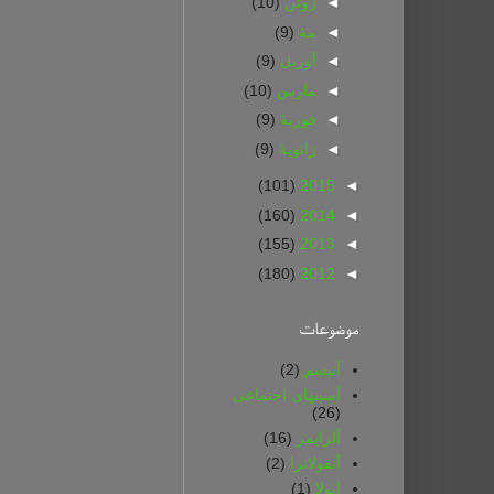
◄
ژوئن
(10)
◄
مهٔ
(9)
◄
آوریل
(9)
◄
مارس
(10)
◄
فوریهٔ
(9)
◄
ژانویهٔ
(9)
(101)
2015
◄
(160)
2014
◄
(155)
2013
◄
(180)
2012
◄
موضوعات
آتیسم
(2)
آسیبهای اجتماعی
(26)
آلزایمر
(16)
آنفولانزا
(2)
ابولا
(1)