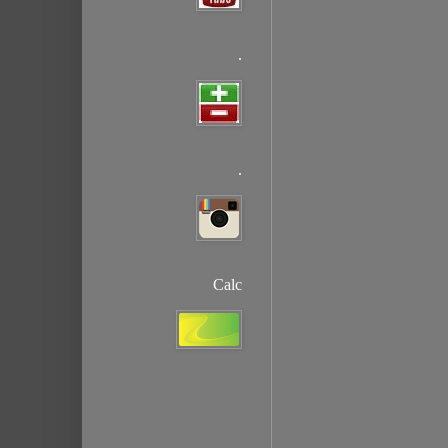
.
.
Calc