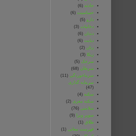
حادثه
(6)
حساسیت
(6)
دارو
(5)
دخانیات
(3)
دندان
(6)
دیابت
(6)
زنان
(2)
زیکا
(3)
سرخک
(5)
سرطان
(68)
سرماخوردگی
(11)
سرمایه گذاری
(47)
سکته
(4)
سکته مغزی
(2)
سلامتی
(76)
سوپر ویزا
(9)
طلاق
(1)
فهرست معانی
(1)
کودکان
(20)