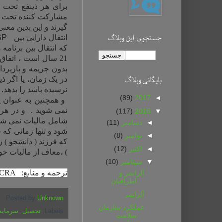
برای هر ذینفع تحت
مشارکت کننده تحت
گیرند و این بدین مع
جستجوی این وبلاگ
انتقال دارایی بین
SP
که انتقال بین برنامه
21 سال است ، اتفاق بیافتد.
بدون جریمه و بازپردا
بايگانی وبلاگ
نرسیده باشد را بدهد
.
(89)
2017
◄
و همچنین به عنوان
نمی شوید . و در هر 
(117)
2016
▼
شامل مالیات نمی شود
◄
دسامبر
(11)
شود و تنها زمانی که ف
◄
نوامبر
(8)
که فرزند ( دانشجو ) 
◄
اکتبر
(12)
) ،معاف از مالیات خوا
▼
سپتامبر
(10)
ترجمه و منابع:
CRA
آلزایمر و
اطرافیان
آلزایمر
Posted by
Unknown
عملکرد سازمان
Labels:
تحصیل
,
سرمایه
سلامت