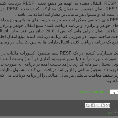
RESP
انتقال دهنده به عهده هر ذینفع تحت
RESP
دریافت کنن
RESP
انتقال دهنده را به عنوان یک مشارکت کننده تحت
RESP
دری
نی است که او مشول هر مالیاتی بر مشارکت اضافه می باشد .
RE
های شخصی ممکن است منجر به جریمه های مالیاتی و بازپرداخ
 های خواهر و برادری و برنامه دریافت کننده مبلغ انتقال خواهر و برا
انتقال دارایی هایی که پس از 2010 اتفاق می افت
خت ساخته شوند در صورتی که برنامه دریافت کننده مبلغ انتقال اجاز
در یک زمان، یا اگر ذینفع یک برنامه دریافت 
 یک مشارکت کننده در یک
RESP
شما مشمول کسورات مالیات در ار
صورت ، بهره درآمد ( یا سایر سرمایه گذاری در آمد ) بدست آمده د
 . نسبتا ، سرمایه گذاری درآمد بدست آمده در برنامه به صورت بدو
رزند ( دانشجو ) مبالغی را از برنامه دریافت می کند ، مشمول مالیات خ
زیر سقف معافیت مالیلتی هر سال مبالغی را از برنامه دریافت می کن
هد بود.
و
www.cover4u.ca
 گذاری