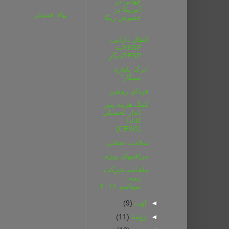
جهانی در
آمریکا در
پیام جدیدتر
خصوص زیکا
...
انتقال دارایی
RESPبه
RESPدیگر
"ترک یکباره
سیگار"
فردای روشن
کمک هزینه پس
انداز تحصیلی
کانادا
(CESG)
سلامت شغلی
مراقبتهای ویژه
ماهنامه شرکت
بیمه‌ -
سپتامبر ۲۰۱۶
◄
اوت
(9)
◄
ژوئیهٔ
(11)