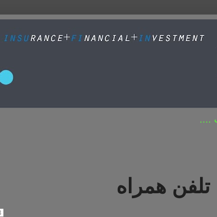
....
تلفن همراه
33