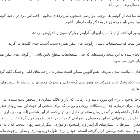
 سال زنده نمي ماند.
سه ساعت از گوشی‌ها موجب عوارضی همچون سردردهای مداوم ، احساس درد در ناحیه گوش، 
پس باید هرچه زودتر به فکر راه چاره‌ای باشیم.
ر آن احتمال ابتلا به بیماریهای آلزایمر و پارکینسون را افزایش می دهد.
امر است که تشعشعات ناشی ازگوشی‌های تلفن همراه سبب آسیب جدی کلیه‌ها می‌گردد.
جام شده به این نتیجه رسیده‌اند که حتی تشعشعات سطح پایین ناشی از گوشی‌های تلفن هم
یان خون می شود.
ان ، انباشته شدن تدریجی هموگلوبین ممکن است منجر به ناراحتی‌های قلبی و سنگ کلیه گردد
 الکترونیک تأیید می‌کند که هنوز هیچ گونه دلیل و مدرک معتبری در رابطه با آسیب‌ها
دارد.
اره خوبی برای این مورد باشد و تا زمانی که آثار و علائم بیماری در شخص دیده نشده، می تو
د تا برای درمان، جدا از مشکلات روحی و روانی که برای شخص از جهت این بیماریهای خطرن
ه خاطر داشته باشیم که در زمان سلامتی کامل می توان فقط از این شانس (اخذ بیمه بیماری
طریق شرکتهایی که این محصول را طراحی کرده اند در اختیار عموم قرار گرفته تا از این ف
های بیمه تحت پوشش قرار گرفته است، خود را برای طول دوره بیماری و مداوا از جهت ما