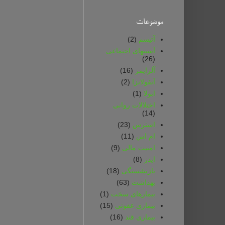
موضوعات
آتیسم
(2)
آسیبهای اجتماعی
(26)
آلزایمر
(16)
آنفولانزا
(2)
ابولا
(1)
اختلالات روانی
(14)
استرس
(23)
ام اس
(11)
امنیت مالی
(9)
ایدز
(8)
بازنشستگی
(18)
بهداشت
(63)
بیمارهای سخت
(1)
بیماری عفونی
(15)
بیماری قند
(16)