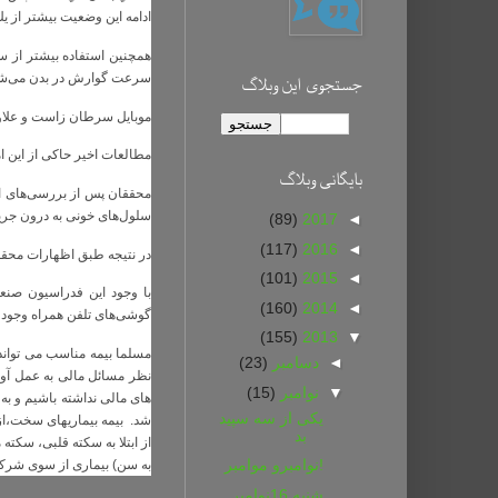
ادامه اين وضعيت بيشتر از يك
همچنین استفاده بیشتر از 
سرعت گوارش در بدن می‌شود. 
جستجوی این وبلاگ
موبایل سرطان زاست و علاوه ب
مطالعات اخیر حاکی از این 
بايگانی وبلاگ
محققان پس از بررسی‌های ان
سلول‌های خونی به درون جر
(89)
2017
◄
(117)
2016
◄
در نتیجه طبق اظهارات محقق
(101)
2015
◄
با وجود این فدراسیون صنعت
(160)
2014
◄
گوشی‌های تلفن همراه وجود ن
(155)
2013
▼
مسلما بیمه مناسب می تواند چ
◄
دسامبر
(23)
نظر مسائل مالی به عمل آور
▼
نوامبر
(15)
های مالی نداشته باشیم و ب
یکی از سه سپید
شد. بیمه بیماریهای سخت،از 
بد
!نوامبرو موامبر
به سن) بیماری از سوی شرکت
شنبه 16نوامبر