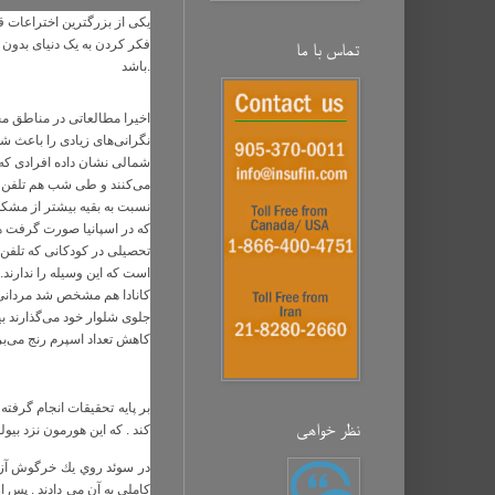
یکی از بزرگترین اختراعات ق
فکر کردن به یک دنیای بدون 
تماس با ما
باشد.
اخیرا مطالعاتی در مناطق 
نگرانی‌های زیادی را باعث ش
شمالی نشان داده افرادی كه 
می‌كنند و طی شب هم تلفن هم
نسبت به بقیه بیشتر از مشكل
كه در اسپانیا صورت گرفت هم
تحصیلی در كودكانی كه تلفن ه
است كه این وسیله را ندارند. 
كانادا هم مشخص شد مردانی 
جلوی شلوار خود می‌گذارند 
كاهش تعداد اسپرم رنج می‌بر
بر پايه تحقيقات انجام گرفته
نظر خواهی‌
كند . كه اين هورمون نزد ب
در سوئد روي يك خرگوش آزماي
كاملي به آن مي دادند . پس 