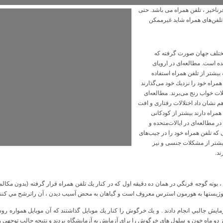
رناخیر ، تلفن همراه می باشد. حتی
تلفن‌های همراه شاید غیرممکن
مختلف جهان صورت گرفته كه
ده است. مطالعه‌ای در اروپای
بیشتر از تلفن همراه استفاده
راه خود را نزدیك خود می‌گذارند
ات خواب رنج می‌برند. مطالعه‌ای
 نشان داد اختلالات رفتاری و افت
مراه دارند بیشتر از كودكانی
در مطالعه‌ای در ایالات‌متحده و
كه تلفن همراه خود را در جیب‌های
بیشتر از مشكلات جنسی و نیز
ند.
 ، بوته گوجه فرنگي در همان ده دقيقه اول كه در كنار يك تلفن همراه قرار گرفته (بدون مكا
يولوژيستها به هورمون استرس معروف است و گياهان به محض آسيب ديدن ، آن راترشح مي كنند
ش جالبي انجام دادند . و يك خرگوش را كنار يك موبايل گذاشتند كه آن موبايل همواره روش
از دو ماه خون و سلول هاي خرگوش را براي آزمايش به آزمايشگاه بردند و نتيجه جالب توجهي را