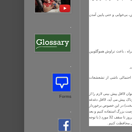
بی‌خوابی و حتی پایین آمدن
.
راه ، باعث تراوش هموگلوبین
.
.
ی احتمالی ناشی از تشعشعات
ان لااقل پیش بینی لازم را از
Forms
اک پیش می آید، لااقل دغدغه
 سخت) در این خصوص برخوردار
.
رصت بزرگ استفاده کنیم و بعد
از ابتلا به سکته قلبی، سکته مغزی، سرطان ، بیماریهای آلزایمر و پارکینسون و مواردی دیگر از بیماریهای سخت که تا به امروز تا سقف 32 مورد ( با توجه
لی محافظت کنیم
.