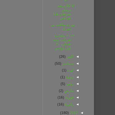
!تا 90 درصد
درمان
سرطان هابا
جراحی
نوزده ساعت بی
تحرک
۲۰۱۳ ماهنامه
شرکت بیمه:
شماره ۳۰
اول ذوامبر
◄
اکتبر
(26)
◄
سپتامبر
(50)
◄
اوت
(1)
◄
ژوئیهٔ
(1)
◄
ژوئن
(5)
◄
مارس
(2)
◄
فوریهٔ
(16)
◄
ژانویهٔ
(16)
(180)
2012
◄