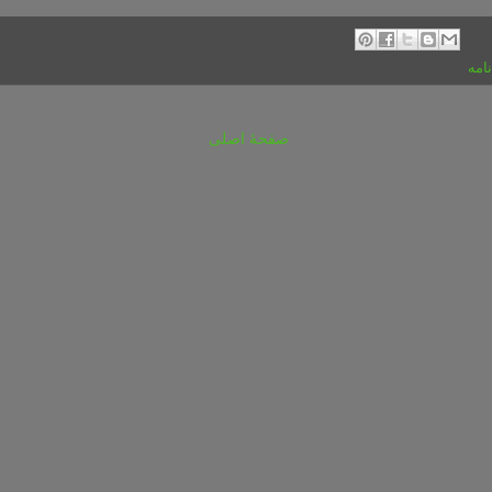
امه
صفحهٔ اصلی