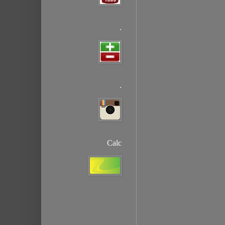
.
.
Calc