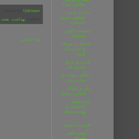
سالگرد شیدا
Posted by
Unknown
به امید کسب
موفقیت عزیز
Labels:
بهداشت
,
هفته ن
دلبندمان
وسوسه تاتو و
پشیمانی
پیام جدیدتر
غده‌ای در مردان
به اندازه یک
گردو
گذری بر تاریخ
بیماری قند
اختلال سوخت و
ساز در بدن
زنان و مردان
فردایی نزدیک
عدم رابطه
زناشویی به
بهانه سرطان
؟
فرزندم آرزویم
! گوشی‌ تلفن
همراه