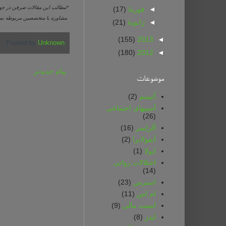
*مطالب این مقالات صرفن در جهت
◄
فوریهٔ
(17)
مشاوره با متخصصین مربوطه نم
◄
ژانویهٔ
(21)
(155)
2013
◄
Posted by
Unknown
(180)
2012
◄
پیام جدیدتر
موضوعات
آتیسم
(2)
آسیبهای اجتماعی
(26)
آلزایمر
(16)
آنفولانزا
(2)
ابولا
(1)
اختلالات روانی
(14)
استرس
(23)
ام اس
(11)
امنیت مالی
(9)
ایدز
(8)