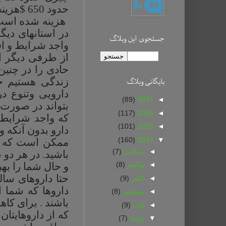
حدود 650 $هزینه دارو پرداخت کرده اند که غالبن این مبلغ در خصوص سرطان-
هزینه شده است د
در استانهای دی
جستجوی این وبلاگ
واجد شرایط و ا
حادی را در چنی
زندگی هستیم خص
بايگانی وبلاگ
دارویی وتنوع د
(89)
2017
◄
بتواند در صورت
(117)
2016
◄
که واجد شرایط 
(101)
2015
◄
دارو بدون آنکه و
(160)
2014
▼
ممکن است که شم
◄
دسامبر
(7)
باشید. در هر دو 
و حال شما را به
◄
نوامبر
(8)
حتا داروهای سال
◄
اکتبر
(9)
داروها که شما 
◄
سپتامبر
(8)
باشند . برای کا
◄
اوت
(9)
که از داروهایتا
▼
ژوئیهٔ
(7)