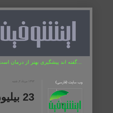
...گفته اند پیشگیری بهتر از درمان است 
وب سایت (فارسی)
۱۳۹۳ مرداد ۴, شنبه
23 بیلیون دلار هزینه دارو!