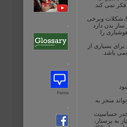
 فکر نمی کند
زا،شکلات وبرخی
ساز
بدن
دارد
.
وشیاری
را
برای
بسیاری
از
می
باشد
.
.
ود
Forms
تواند
منجر
به
.
در
حساسیت
یاز
به
پرستار،