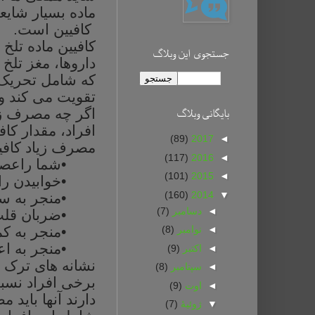
ماده بسیار شایع
کافیین است.
کافیین
ماده
تلخ
جستجوی این وبلاگ
داروها،
مغز
تلخ
که
شامل
تحریک
تقویت
می
کند
و
اگر
چه
مصرف
ز
بايگانی وبلاگ
افراد،
مقدار
کاف
(89)
2017
◄
مصرف
زیاد
کافی
(117)
2016
◄
•
شما
راعص
(101)
2015
◄
•
خوابیدن
را
(160)
2014
▼
•
منجر
به
س
◄
دسامبر
(7)
•
ضربان
قل
•
منجر
به
کم
◄
نوامبر
(8)
•
منجر
به
اع
◄
اکتبر
(9)
نشانه
های ترک
◄
سپتامبر
(8)
برخی
افراد
نسب
◄
اوت
(9)
دارند
آنها
باید
مص
▼
ژوئیهٔ
(7)