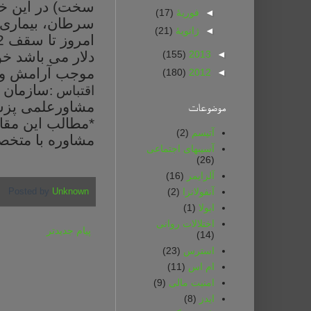
سخت) در
این
خ
◄
فوریهٔ
(17)
سرطان،
بیماری
◄
ژانویهٔ
(21)
امروز
تا
سقف 32 مور
(155)
2013
◄
دلار
می
باشد
خو
موجب
آرامش
و
(180)
2012
◄
سازمان
اقتباس :
مشاورعلمی
پز
موضوعات
*
مطالب
این
مقا
آتیسم
(2)
مشاوره
با
متخص
آسیبهای اجتماعی
(26)
آلزایمر
(16)
آنفولانزا
(2)
Posted by
Unknown
ابولا
(1)
اختلالات روانی
پیام جدیدتر
(14)
استرس
(23)
ام اس
(11)
امنیت مالی
(9)
ایدز
(8)