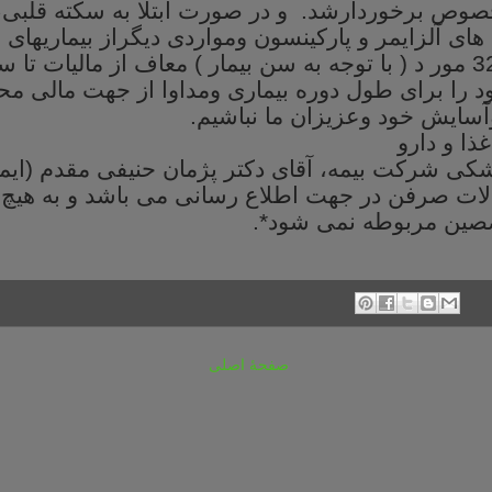
صوص
برخوردارشد. و
در
صورت
ابتلا
به
سکته
قلبی،
های
آلزایمر
و
پارکینسون
ومواردی
دیگراز
بیماریهای
س
د ( با
توجه
به
سن
بیمار ) معاف
از
مالیات
تا
سقف 
د
را
برای
طول
دوره
بیماری
ومداوا
از
جهت
مالی
مح
آسایش
خود
وعزیزان
ما
نباشیم
.
غذا
و
دارو
شکی
شرکت
بیمه،
آقای
دکتر
پژمان
حنیفی
مقدم (ایم
لات
صرفن
در
جهت
اطلاع
رسانی
می
باشد
و
به
هیچ
صین
مربوطه
نمی
شود
.*
صفحهٔ اصلی