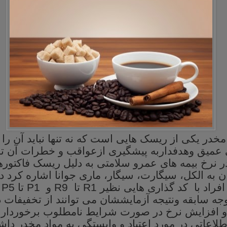
مخدر
یکی
از
ریسک
هایی
است
که
نه
تنها
نباید
آن
را
عمیق
وهدفداربه
پیشگیری
ازعواقب
و
خطرات
آن
ت
ر نرخ بیمه های عمرو سلامتی به دلیل ریسک فاکتورها
به الکل، سیگارت، سیگار، ماری جوانا اشاره کرد در
فراد با کد گذاری هایی نظیر
R1
تا
R9
و
P1
تا
P5
د
وجه سابقه ونتیجه آزمایششان می توانند از تخفیفات
 افزایش نرخ در صورت شرایط نامطلوب برخوردار 
لاعاتی در مورد اعتیاد و وابستگی به مواد مخدر داشت