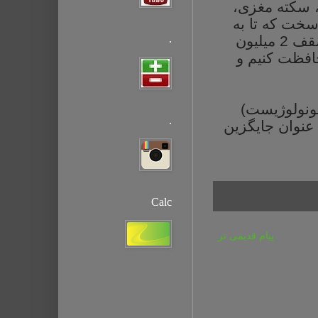
سکته
مغزی،
خت
که
تا
به
.
2 میلیون
افظت
کنیم
و
ونولوژیست
(
.
عنوان
جایگزین
Calc
پیام قدیمی تر