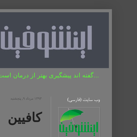
...گفته اند پیشگیری بهتر از درمان است 
وب سایت (فارسی)
۱۳۹۳ مرداد ۹, پنجشنبه
کافیین