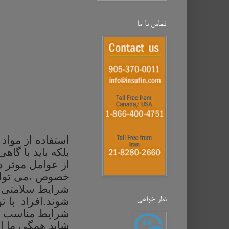
تماس با ما
استفاده
از
مواد
بلکه
باید
با
گاهی
از عوامل موثر د
خصوص ،می توان 
شرایط سلامتی ا
نظر خواهی‌
شوند.افراد با ت
شرایط مناسب و
شاید همگی ما اط