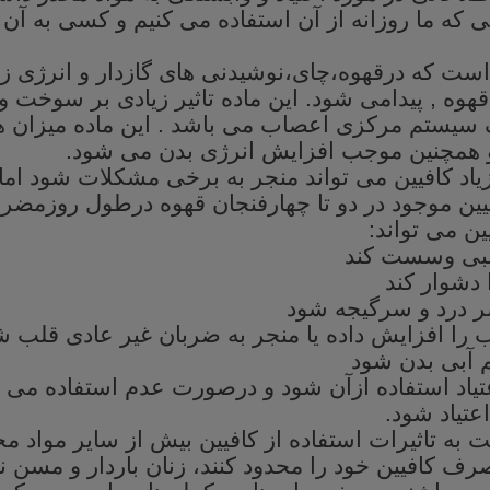
ی که ما روزانه از آن استفاده می کنیم و کسی به آن
است که درقهوه،چای،نوشیدنی
های
گازدار و انرژی 
قهوه
,
پیدامی
شود. این
ماده
تاثیر
زیادی
بر
سوخت
و
سیستم
مرکزی
اعصاب
می
باشد . این
ماده
میزان
ه
همچنین
موجب
افزایش
انرژی
بدن
می
شود
.
یاد
کافیین
می
تواند
منجر
به
برخی
مشکلات
شود
اما
یین
موجود
در
دو
تا
چهارفنجان
قهوه
درطول
روزمضرن
ین
می تواند:
بی
وسست
کند
دشوار کند
ر
درد
و
سرگیجه شود
ب
را
افزایش
داده
یا
منجر
به ضربان
غیر
عادی
قلب ش
آبی
بدن شود
تیاد
استفاده
ازآن
شود
و
درصورت
عدم
استفاده
می
اعتیاد
شود
.
ت
به
تاثیرات
استفاده
از
کافیین
بیش
از
سایر
مواد
مخ
رف
کافیین
خود
را
محدود
کنند،
زنان
باردار
و
مسن
ن