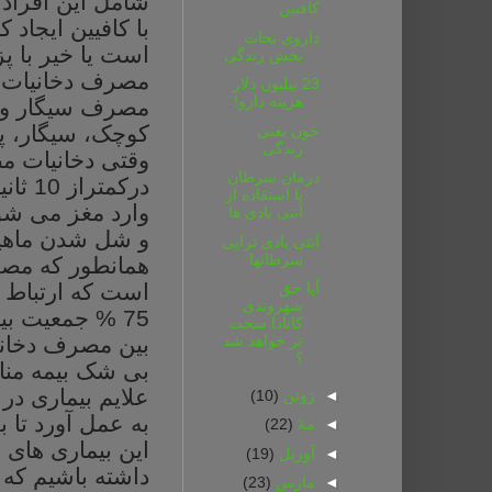
شامل
این
افراد
کافیین
با
کافیین
ایجاد
کن
داروی نجات
است
یا
خیر
با
پ
بخش زندگی
مصرف
دخانیات
23 بیلیون دلار
هزینه دارو!
مصرف
سیگار
و
کوچک،
سیگار،
پ
خون یعنی
زندگی
وقتی
دخانیات
م
درمان سرطان
درکمتراز 10 ثانیه
با استفاده از
وارد
مغز
می شو
آنتی بادی ها
و شل شدن ماهیچ
آنتی بادی تراپی
سرطانها
همانطور
که
مص
است که ارتباط
آیا حق
شهروندی
75 % جمعیت
بی
کانادا سخت
بین
مصرف
دخان
تر خواهد شد
؟
بی
شک
بیمه
من
علایم
بیماری
در
◄
ژوئن
(10)
به
عمل
آورد
تا
ب
◄
مهٔ
(22)
این
بیماری
های
خ
◄
آوریل
(19)
داشته
باشیم
که
◄
مارس
(23)