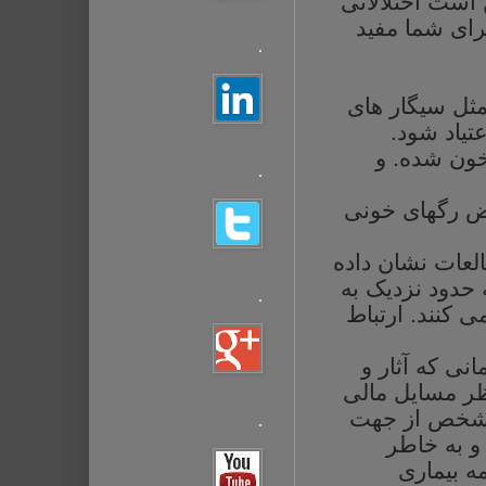
است
اختلالاتی
رای
شما
مفید
.
مثل
سیگار
های
تیاد
شود
.
ون
شده. و
.
ض رگهای خونی
لعات
نشان داده
حدود
نزدیک
به
.
ی
کنند. ارتباط
انی
که
آثار
و
ر
مسایل
مالی
خص
از
جهت
.
و
به
خاطر
مه
بیماری