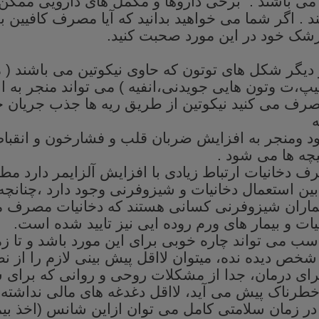
می
باشند .
برخی
داروها
و
مکمل
های
دارویی
ممکن
د . اگر
شما
می
خواهید
بدانید
که
آیا
مصرف
کافیین
ب
زشک
خود
در
این
مورد
صحبت
کنید
.
دیگر
شکل
های
توتون
که
حاوی
نیکوتین
می
باشند ( 
یپ،ت
وتون
هایی
جویدنی،انفیه ) می
تواند
منجر
به
اع
صرف
می
کنید
نیکوتین از طریق ریه
ها جذب جریان
خ
د
ومنجر
به افزایش ضربان قلب و فشارخون و انقبا
ه ها می شود .
رف
دخانیات
ارتباط
زیادی
با
افزایش
آلزایمر
دارد
مطا
بین
استعمال
دخانیات
و
شیزوفرنی
وجود
دارد
،چنانچه
ماران
شیزوفرنی
کسانی
هستند
که
دخانیات
مصرف
م
یات
و
بیمار
های
ورم
روده
ایی
نیز
تایید
شده
است
.
اسب
می
تواند
چاره
خوبی
برای
این
مورد
باشد
و
تا
زم
شخص
دیده
نده،
میتوان
لااقل
پیش
بینی
لازم
را
از
نظ
رای
درمان،
جدا
از
مشکلات
روحی
و
روانی
که
برای
ش
طرناک
پیش
می
آید،
لااقل
دغدغه
های
مالی
نداشته
در
زمان
سلامتی
کامل
می
توان
ازاین
شانس (اخذ
بی