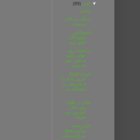
▼
اوت
(89)
جدایی
زندگی به پایان
نرسیده
ناشنوایان،
شنوندگانی
دقیق ترند
درآستانه روز
جهانی قلب
به قلب خود
بیندیشیم
فرزند کوچک
امروز ما فردا
با چه پولی به
دانشگاه می
...
چقدر در طول
روز دچار
استرس می
شوید؟
قرار نیست
بیماری فقط
سراغ همسایه