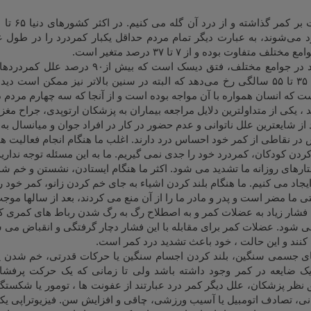
رد می‌شوند، به عبارت دیگر تمام مردم حداقل یکبار کمردرد را در طول ع
 متفاوت بوده و از ۷ تا ۳۷ درصد متغیر است.
شایع‌ترین علت کمردرد در جوامع مختلف، فتق دیسک اس
دیسک عمدتاً در سنین ۳۵ تا ۵۵ سالگی رخ می‌دهد که البته در سنین بالاتر نیز ممکن 
 که انسان همواره با آن مواجه بوده است و از آنجا که سه چهارم مردم د
، یکی از متداولترین دلایل مراجعه بیماران به پزشکان ارتوپدی، جراح مغ
ز شایعترین علل ناتوانی و عدم حضور در کار در افراد جوان و میانسال به ش
 در نقاطی از كمر خود احساس درد دارند. اغلب ما هنگام انجام فعالیت ه
كردن كودكان، كمردرد خود را جدی نمی گیریم. ما به این مسئله توجه نداریم
ارهای روزانه ما تشدید می شود. اكثر ما هنگام ایستادن، نشستن و خم 
یجاد می كنیم. ما هنگام بلند كردن اشیاء به جای خم كردن زانو، كمر خود ر
ی ما مضر است و پدر و مادر ما را از آن منع می كردند، بعد از سالها مو
فشار زیاد به عضلات كمر و به اصطلاح رگ به رگ شدن رباط های كمری كه 
شود. عضلات كمر برای مقابله با این فشار دچار گرفتگی و انقباض می شوند
ند و این حالت ، خود باعث تشدید درد كمر است.
های جسمی سنگین، بلند کردن اجسام سنگین یا حرکات قدرتی، خم شدن 
 ضایعه در کمر وجود داشته باشد ولی تا زمانی که یک حرکت پرفشا
ظر پزشکان، علل دیگر کمر درد عبارتند از عفونت ها ، تومور یا شکستگ
نی، تصادف اتومبیل یا آسیب ورزشی، چاقی و افزایش سن. فیزیوتراپی یکی 