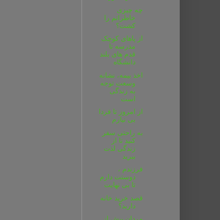
چه چیزی
خاطراتم را
کشت؟
از پاهای کوچک
مدرسه تا
قدم های بلند
دانشگاه
اخذ بیمه، نشانه
وسعت توجه
به زندگی
است
از امروز تا فردا
بی نیازم
به راحتی سفر
کنید تا از
زندگی لذت
ببرید
فرزندم ،
دوستت دارم
تا بی نهایت
قصد خرید خانه
دارید؟
مردان بیش از