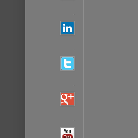
.
.
.
.