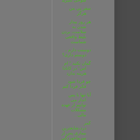
سفر بی من
هرگز
هر روز بیدار
شدن به
سلامت، بردن
بلیط واقعی
شماست
دوستت دارم ،
دوستم داری؟
گمان نکنید " ام
اس" در کانادا
هزینه ندارد
چو فردا شود
فکر فردا کنم
آیا تنها با پس
انداز می
توانیم از عهده
مشکلات
مالی...
کمر
درد،شایعترین
بیماری پس از
سرماخوردگی