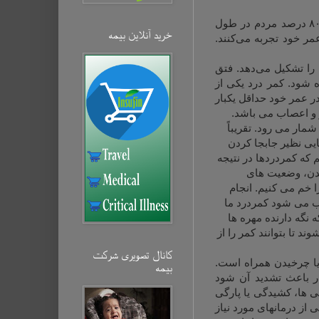
هر یک از ما گاه دست بر کمر گذاشته و از درد آن گله می کنیم. در اکثر کشورهای دنیا ۶۵ تا ۸۰ درصد مردم در طول
خرید آنلاین بیمه‌
مر خود تجربه می‌کنند.
ت که بیش از۹۰ درصد علل کمردردها را تشکیل می‌دهد. فتق
است دیده شود. کمر درد یکی از
ر عمر خود حداقل یکبار
ز و اعصاب می باشد.
مار می رود. تقریباً
ایی نظیر جابجا كردن
 كه كمردردها در نتیجه
شدن، وضعیت های
ا خم می كنیم. انجام
جب می شود كمردرد ما
نگه دارنده مهره ها
 تا بتوانند كمر را از
کانال تصویری شرکت
یا چرخیدن همراه است.
بیمه‌
ر باعث تشدید آن شود
ی ها، کشیدگی یا پارگی
از درمانهای مورد نیاز