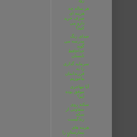
رود
هر ساله چه
هزینه ای
صرف خرید
دارو می
کنید؟
صدای زنگ
مدرسه می
گوید
خداحافظ
تابستان
سرمایه گذاری
را به
فرزندانمان
بیاموزیم
آیا مهاجری
موفق بوده
ایم؟
سکته روی
متفاوتی از
سکه
زندگیست
هزینه های
بیمارستان را
شوخی نگیرید