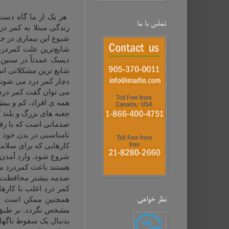
تماس با ما
زندگی مبتلا به کمر د
شیوع این بیماری در جوامع مختلف
شایع ترین مشکلاتی است
دچار کمر درد می شوند 
می توان گفت کمر درد ا
همه ی افراد، كم و بیش
جعبه های بزرگ و بلند 
صدماتی است كه با رفت
نامناسبی در بدن خود ا
كارهایی كه برای سلامت
شروع شود. وارد آمدن 
هستند باعث كمردرد می 
صدمه بیشتر محافظت كن
کمر درد اغلب با کار
نظر خواهی‌
همچنین ممکن است یک
مشخص نگردد. بر طبق ن
بدنبال یک سقوط ناگها