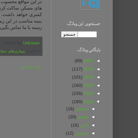
در این مواقع محسوب م
های مسکن ساکت کرده 
کمتری خواهد داشت. نق
بیمه مناسب در این زمی
جستجوی این وبلاگ
زمینه با ما تماس بگیرید
Posted by
Unknown
بايگانی وبلاگ
Labels:
بیماری‌های مفا
(89)
2017
◄
پیام جدیدتر
(117)
2016
◄
(101)
2015
◄
(160)
2014
◄
(155)
2013
◄
(180)
2012
▼
◄
دسامبر
(16)
◄
نوامبر
(20)
◄
اکتبر
(16)
◄
سپتامبر
(12)