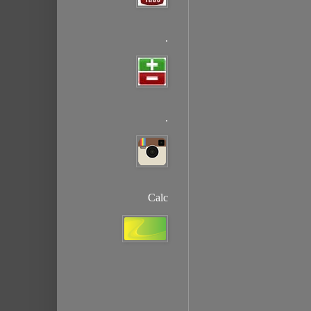
.
.
Calc