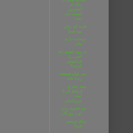
زنان از
استرس
آسیب می
بینند
هدیه ای برای
نوه شما
دوستت دارم
مادر
در روز عشق چه
کسی را
فراموش
کردید؟
می توان همیشه
زنده ماند
بیمه عمر و
ارتباط آن با
آینده
عزیزانمان
چو عضوی بدرد
آورد روزگار...
برای ترسیم
فردا